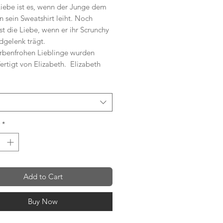
iebe ist es, wenn der Junge dem
 sein Sweatshirt leiht. Noch
st die Liebe, wenn er ihr Scrunchy
gelenk trägt.
arbenfrohen Lieblinge wurden
rtigt von Elizabeth. Elizabeth
einer Wellblechhütte mit ihren zwei
, südlich von Kapstadt. Tagsüber
Hütte ihr Studio. Sie beginnt
um vier,näht und erschafft.
ein Vorbild für ihre Töchter und für
*
träumt sie, davon, dass es ihre
 mal besser haben werden. Mit
crunchy, hilfst du uns zu helfen,
Add to Cart
 Zoé und Rochni eine gute Schule
n und sich dadurch eine
ivreiche Zukunft erschaffen
Buy Now