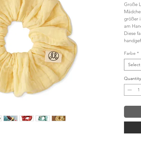
Große L
Mädchen
größer i
am Hand
Diese f
handgefe
lebt in 
Farbe
*
Töchtern
ist die 
Select
morgens 
Sie ist 
Quantity
uns.
Nachts, 
Töchter
diesem S
so dass
besuche
perspekt
können.