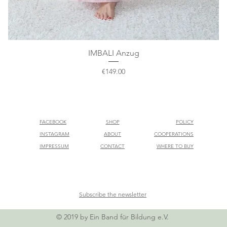
IMBALI Anzug
Quick View
Price
€149.00
FACEBOOK
SHOP
POLICY
INSTAGRAM
ABOUT
COOPERATIONS
IMPRESSUM
CONTACT
WHERE TO BUY
Subscribe the newsletter
© 2019 by Ein Band für Bildung e.V.