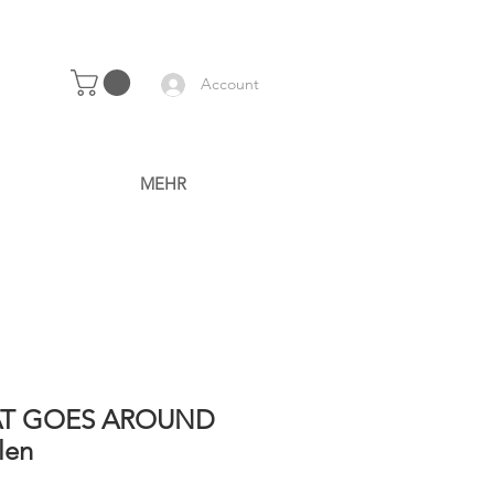
Account
MEHR
T GOES AROUND
len
Price