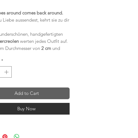
es around comes back around.
Liebe aussendest, kehrt sie zu dir
underschönen, handgefertigten
bercreolen
werten jedes Outfit auf.
em Durchmesser von
2 cm
und
att glänzenden Look
sind sie
*
für den Alltag und eine schöne
ng zu unserem
LOVED Ring
.
Add to Cart
Buy Now