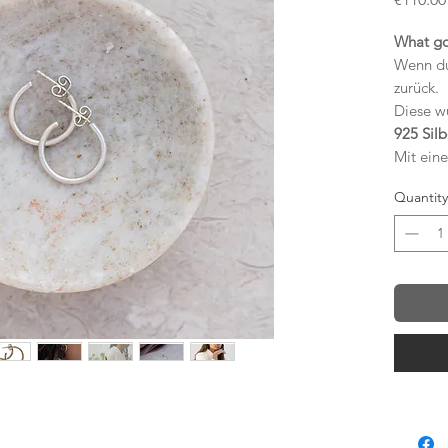
What go
Wenn du 
zurück.
Diese w
925 Sil
Mit ein
ihrem
m
Quantity
perfekt 
Ergänzu