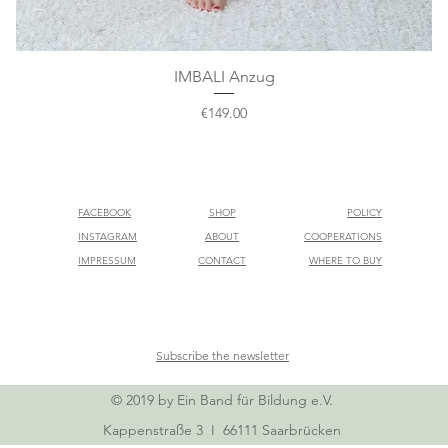
IMBALI Anzug
Quick View
Price
€149.00
FACEBOOK
SHOP
POLICY
INSTAGRAM
ABOUT
COOPERATIONS
IMPRESSUM
CONTACT
WHERE TO BUY
Subscribe the newsletter
© 2019 by Ein Band für Bildung e.V.
Kappenstraße 3 I 66111 Saarbrücken