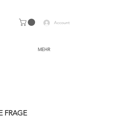
Account
MEHR
E FRAGE
rice