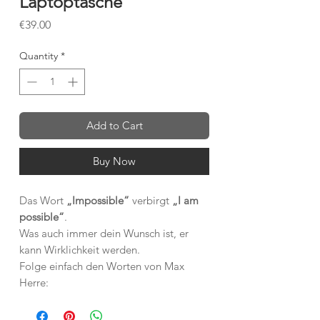
Laptoptasche
Price
€39.00
Quantity
*
Add to Cart
Buy Now
Das Wort
„Impossible“
verbirgt
„I am
possible“
.
Was auch immer dein Wunsch ist, er
kann Wirklichkeit werden.
Folge einfach den Worten von Max
Herre:
„Es gibt nichts Gutes, außer man tut es.
Es gibt nichts Schlechtes, außer man