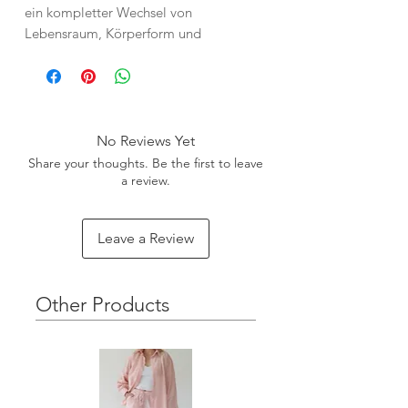
ein kompletter Wechsel von
Lebensraum, Körperform und
Fähigkeiten.
Male dich selbst, mit all den Farben,
die in dir stecken: YOU CAN BE IT ALL.
Gefertigt mit Liebe in Kapstadt,
No Reviews Yet
um Schulbildung für nachhaltigen
Share your thoughts. Be the first to leave
Wandel zu fördern.
a review.
Leave a Review
Other Products